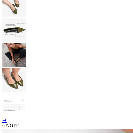
+
6
9% OFF