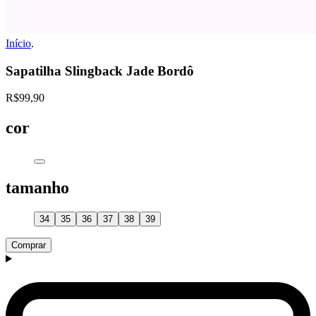
Início
.
Sapatilha Slingback Jade Bordô
R$99,90
cor
tamanho
34
35
36
37
38
39
Comprar